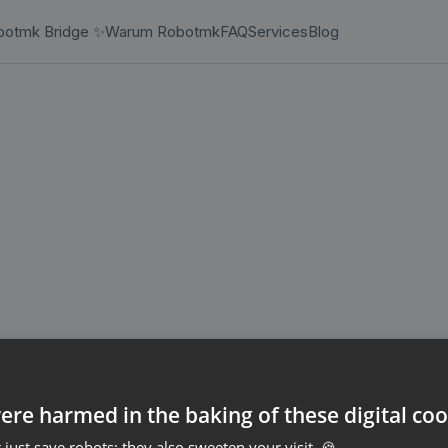
botmk Bridge ✨
Warum Robotmk
FAQ
Services
Blog
re harmed in the baking of these digital coo
just save robots; they also sweeten your visit. 🍪