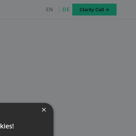
EN
DE
Clarity Call →
×
kies!