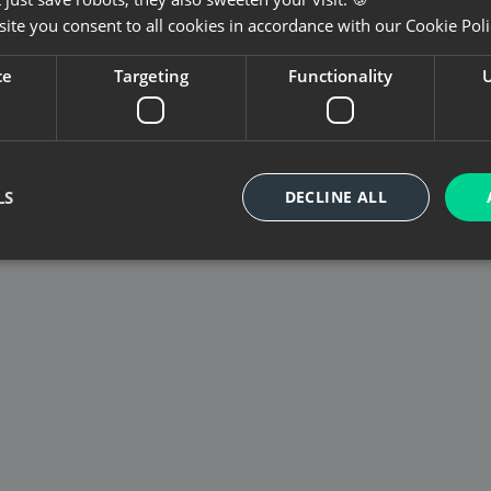
ite you consent to all cookies in accordance with our Cookie Pol
ce
Targeting
Functionality
U
LS
DECLINE ALL
GitHub
E-Mail