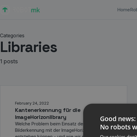
Home
Ro
Categories
Libraries
1 posts
February 24, 2022
Kantenerkennung für die
ImageHorizonlibrary
Good news:
Welche Problem beim Einsatz der
No robots we
Bilderkennung mit der ImageHorizonLibrary
Our cookies don't 
entstehen können - und wie wir sie gelöst